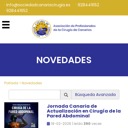
info@sociedadcanariacirugia.es
928441652
928441652
NOVEDADES
Portada
>
Novedades
Búsqueda Avanzada
Jornada Canaria de
Actualización en Cirugía de la
Pared Abdominal
19-02-2026 | leído
390
veces