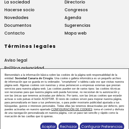
La sociedad
Directorio
Hacerse socio
Congresos
Novedades
Agenda
Documentos
Sugerencias
Contacto
Mapa web
Términos legales
Aviso legal
Política privacidad
Política cookies
Bienvenida/o a la información básica sobre las cookies de la página web responsabilidad de la
entidad:
Sociedad Canaria de Cirugía
. Una cookie o galleta informática es un pequeño archivo
de información que se guarda en tu ordenador, “smartphone” o tableta cada vez que visitas nuestra
página web. Algunas cookies son nuestras y otras pertenecen a empresas externas que prestan
Síguenos
servicios para nuestra página web. Las cookies pueden ser de varios tipos: las cookies técnicas
son necesarias para que nuestra página web pueda funcionar, no necesitan de tu autorización y
son las únicas que tenemos activadas por defecto. Por tanto, son las únicas cookies que estarán
activas si solo pulsas el botón ACEPTAR. El resto de cookies sirven para mejorar nuestra página,
para personalizarla en base a tus preferencias, o para poder mostrarte publicidad ajustada a tus
búsquedas, gustos e intereses personales. Todas ellas las tenemos desactivadas por defecto, pero
puedes activarlas en nuestro apartado
CONFIGURACIÓN DE COOKIES
: toma el control y disfruta
de una navegación personalizada en nuestra página, con un paso tan sencillo y rápido como la
marcación de las casillas que tú quieras.
Diseñado y desarrollado por tu equipo Imedia
Aceptar
Rechazar
Configurar Preferencias
Comunicación 🚀