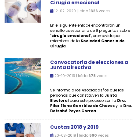
Cirugía emocional
12-02-2020 | leído
1326
veces
En el siguiente enlace encontrarán un
sencillo cuestionario de 9 preguntas sobre
"
cirugía emocional
", promovido por
miembros de la
Sociedad Canaria de
Cirugía
Convocatoria de elecciones a
Junta Directiva
20-10-2019 | leído
678
veces
Se informa a los Asociadas/os que las
personas que constituyen la
Junta
Electoral
para este proceso son la
Dra.
Pilar Elena González de Chaves
y la
Dra.
Betsabé Reyes Correa
.
Cuotas 2018 y 2019
20-03-2019 | leído
590
veces