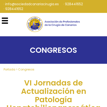
info@sociedadcanariacirugia.es
928441652
928441652
CONGRESOS
Portada
>
Congresos
VI Jornadas de
Actualización en
Patología