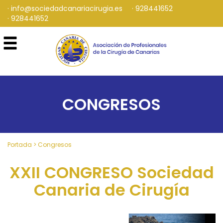
info@sociedadcanariacirugia.es
928441652
928441652
CONGRESOS
Portada
>
Congresos
XXII CONGRESO Sociedad
Canaria de Cirugía